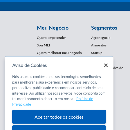
Meu Negócio
Segmentos
Quero empreender
Agronegócio
Sou MEI
Alimentos
Quero melhorar meu negócio
Startup
E-Commerce
Aviso de Cookies
Cursos e
Franquias / Redes de
Cooperação
Conteúdos
Nós usamos cookies e outras tecnologias semelhantes
Moda
para melhorar a sua experiência em nossos serviços,
Cursos
Moveleiro
personalizar publicidade e recomendar conteúdo de seu
Consultorias
interesse. Ao utilizar nossos serviços, você concorda com
Saúde
tal monitoramento descrito em nossa
Política de
Programas
Turismo
Privacidade
Mercopar
Aceitar todos os cookies