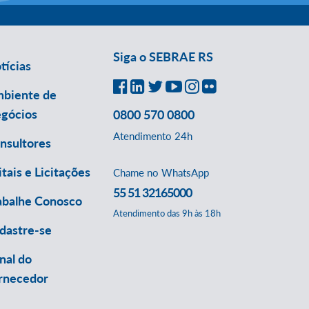
Siga o SEBRAE RS
tícias
biente de
gócios
0800 570 0800
Atendimento 24h
nsultores
itais e Licitações
Chame no WhatsApp
55 51 32165000
abalhe Conosco
Atendimento das 9h às 18h
dastre-se
nal do
rnecedor