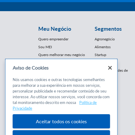
Meu Negócio
Segmentos
Quero empreender
Agronegócio
Sou MEI
Alimentos
Quero melhorar meu negócio
Startup
E-Commerce
Aviso de Cookies
Cursos e
Franquias / Redes de
Cooperação
Conteúdos
Nós usamos cookies e outras tecnologias semelhantes
Moda
para melhorar a sua experiência em nossos serviços,
Cursos
Moveleiro
personalizar publicidade e recomendar conteúdo de seu
Consultorias
interesse. Ao utilizar nossos serviços, você concorda com
Saúde
tal monitoramento descrito em nossa
Política de
Programas
Turismo
Privacidade
Mercopar
Aceitar todos os cookies