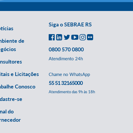
Siga o SEBRAE RS
tícias
biente de
gócios
0800 570 0800
Atendimento 24h
nsultores
itais e Licitações
Chame no WhatsApp
55 51 32165000
abalhe Conosco
Atendimento das 9h às 18h
dastre-se
nal do
rnecedor