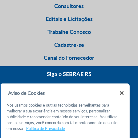
Consultores
Editais e Licitações
Trabalhe Conosco
Cadastre-se
Canal do Fornecedor
Siga o SEBRAE RS
Aviso de Cookies
0800 570 0800
Nós usamos cookies e outras tecnologias semelhantes para
Atendimento 24h
melhorar a sua experiência em nossos serviços, personalizar
publicidade e recomendar conteúdo de seu interesse. Ao utilizar
nossos serviços, você concorda com tal monitoramento descrito
Chame no WhatsApp
em nossa
Política de Privacidade
55 51 32165000