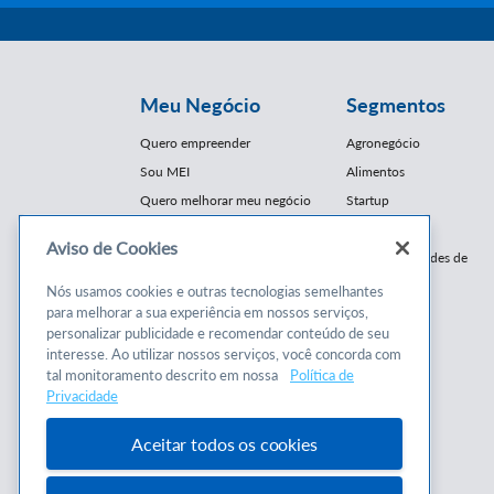
Meu Negócio
Segmentos
Quero empreender
Agronegócio
Sou MEI
Alimentos
Quero melhorar meu negócio
Startup
E-Commerce
Aviso de Cookies
Cursos e
Franquias / Redes de
Cooperação
Conteúdos
Nós usamos cookies e outras tecnologias semelhantes
Moda
para melhorar a sua experiência em nossos serviços,
Cursos
Moveleiro
personalizar publicidade e recomendar conteúdo de seu
Consultorias
interesse. Ao utilizar nossos serviços, você concorda com
Saúde
tal monitoramento descrito em nossa
Política de
Programas
Turismo
Privacidade
Mercopar
Aceitar todos os cookies