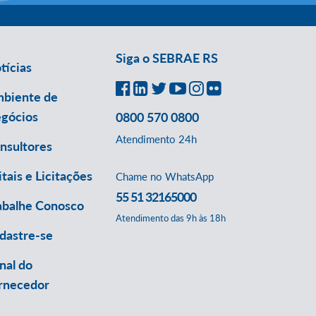
Siga o SEBRAE RS
tícias
biente de
gócios
0800 570 0800
Atendimento 24h
nsultores
itais e Licitações
Chame no WhatsApp
55 51 32165000
abalhe Conosco
Atendimento das 9h às 18h
dastre-se
nal do
rnecedor