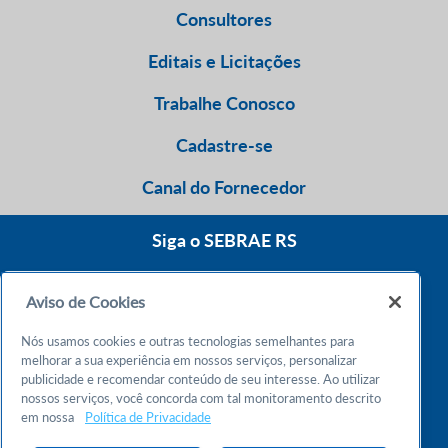
Consultores
Editais e Licitações
Trabalhe Conosco
Cadastre-se
Canal do Fornecedor
Siga o SEBRAE RS
Aviso de Cookies
0800 570 0800
Nós usamos cookies e outras tecnologias semelhantes para
Atendimento 24h
melhorar a sua experiência em nossos serviços, personalizar
publicidade e recomendar conteúdo de seu interesse. Ao utilizar
nossos serviços, você concorda com tal monitoramento descrito
Chame no WhatsApp
em nossa
Política de Privacidade
55 51 32165000