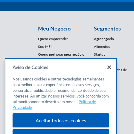
Meu Negócio
Segmentos
Quero empreender
Agronegócio
Sou MEI
Alimentos
Quero melhorar meu negócio
Startup
E-Commerce
Aviso de Cookies
Cursos e
Franquias / Redes de
Cooperação
Conteúdos
Nós usamos cookies e outras tecnologias semelhantes
Moda
para melhorar a sua experiência em nossos serviços,
Cursos
Moveleiro
personalizar publicidade e recomendar conteúdo de seu
Consultorias
interesse. Ao utilizar nossos serviços, você concorda com
Saúde
tal monitoramento descrito em nossa
Política de
Programas
Turismo
Privacidade
Mercopar
Aceitar todos os cookies