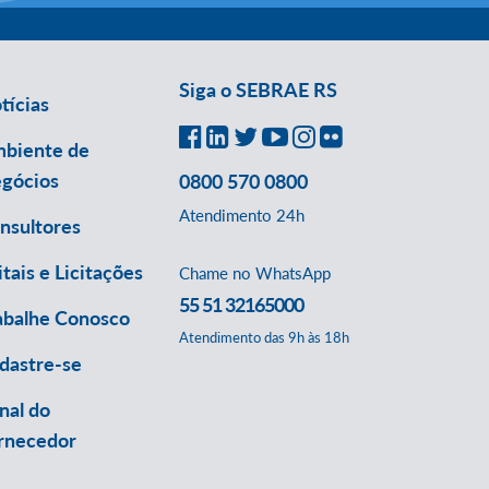
Siga o SEBRAE RS
tícias
biente de
gócios
0800 570 0800
Atendimento 24h
nsultores
itais e Licitações
Chame no WhatsApp
55 51 32165000
abalhe Conosco
Atendimento das 9h às 18h
dastre-se
nal do
rnecedor