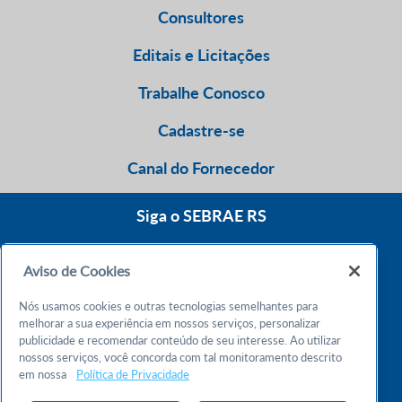
Consultores
Editais e Licitações
Trabalhe Conosco
Cadastre-se
Canal do Fornecedor
Siga o SEBRAE RS
Aviso de Cookies
0800 570 0800
Nós usamos cookies e outras tecnologias semelhantes para
Atendimento 24h
melhorar a sua experiência em nossos serviços, personalizar
publicidade e recomendar conteúdo de seu interesse. Ao utilizar
nossos serviços, você concorda com tal monitoramento descrito
Chame no WhatsApp
em nossa
Política de Privacidade
55 51 32165000