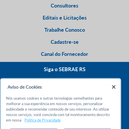
Consultores
Editais e Licitações
Trabalhe Conosco
Cadastre-se
Canal do Fornecedor
Siga o SEBRAE RS
Aviso de Cookies
0800 570 0800
Nós usamos cookies e outras tecnologias semelhantes para
Atendimento 24h
melhorar a sua experiência em nossos serviços, personalizar
publicidade e recomendar conteúdo de seu interesse. Ao utilizar
nossos serviços, você concorda com tal monitoramento descrito
Chame no WhatsApp
em nossa
Política de Privacidade
55 51 32165000