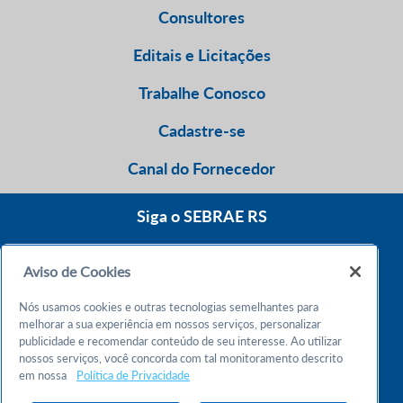
Consultores
Editais e Licitações
Trabalhe Conosco
Cadastre-se
Canal do Fornecedor
Siga o SEBRAE RS
Aviso de Cookies
0800 570 0800
Nós usamos cookies e outras tecnologias semelhantes para
Atendimento 24h
melhorar a sua experiência em nossos serviços, personalizar
publicidade e recomendar conteúdo de seu interesse. Ao utilizar
nossos serviços, você concorda com tal monitoramento descrito
Chame no WhatsApp
em nossa
Política de Privacidade
55 51 32165000