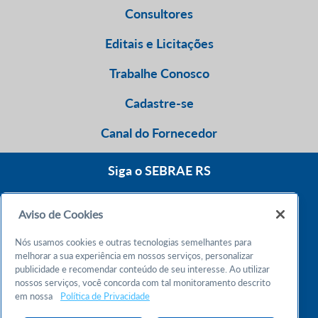
Consultores
Editais e Licitações
Trabalhe Conosco
Cadastre-se
Canal do Fornecedor
Siga o SEBRAE RS
Aviso de Cookies
0800 570 0800
Nós usamos cookies e outras tecnologias semelhantes para
Atendimento 24h
melhorar a sua experiência em nossos serviços, personalizar
publicidade e recomendar conteúdo de seu interesse. Ao utilizar
nossos serviços, você concorda com tal monitoramento descrito
Chame no WhatsApp
em nossa
Política de Privacidade
55 51 32165000