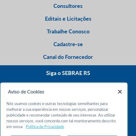
Consultores
Editais e Licitações
Trabalhe Conosco
Cadastre-se
Canal do Fornecedor
Siga o SEBRAE RS
Aviso de Cookies
0800 570 0800
Nós usamos cookies e outras tecnologias semelhantes para
Atendimento 24h
melhorar a sua experiência em nossos serviços, personalizar
publicidade e recomendar conteúdo de seu interesse. Ao utilizar
nossos serviços, você concorda com tal monitoramento descrito
Chame no WhatsApp
em nossa
Política de Privacidade
55 51 32165000