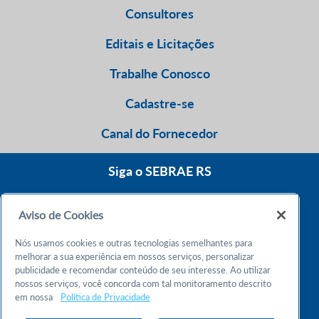
Consultores
Editais e Licitações
Trabalhe Conosco
Cadastre-se
Canal do Fornecedor
Siga o SEBRAE RS
Aviso de Cookies
0800 570 0800
Nós usamos cookies e outras tecnologias semelhantes para
Atendimento 24h
melhorar a sua experiência em nossos serviços, personalizar
publicidade e recomendar conteúdo de seu interesse. Ao utilizar
nossos serviços, você concorda com tal monitoramento descrito
Chame no WhatsApp
em nossa
Política de Privacidade
55 51 32165000