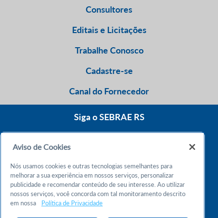
Consultores
Editais e Licitações
Trabalhe Conosco
Cadastre-se
Canal do Fornecedor
Siga o SEBRAE RS
Aviso de Cookies
0800 570 0800
Nós usamos cookies e outras tecnologias semelhantes para
Atendimento 24h
melhorar a sua experiência em nossos serviços, personalizar
publicidade e recomendar conteúdo de seu interesse. Ao utilizar
nossos serviços, você concorda com tal monitoramento descrito
Chame no WhatsApp
em nossa
Política de Privacidade
55 51 32165000