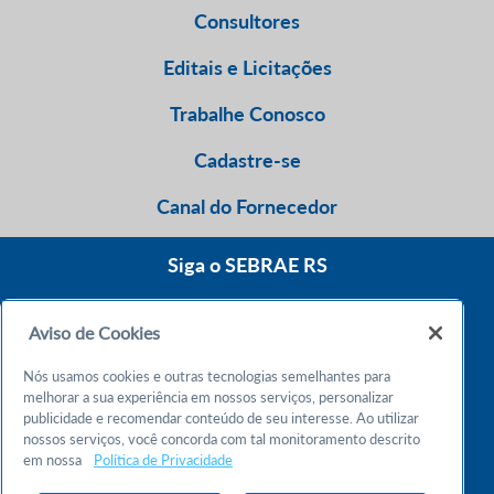
Consultores
Editais e Licitações
Trabalhe Conosco
Cadastre-se
Canal do Fornecedor
Siga o SEBRAE RS
Aviso de Cookies
0800 570 0800
Nós usamos cookies e outras tecnologias semelhantes para
Atendimento 24h
melhorar a sua experiência em nossos serviços, personalizar
publicidade e recomendar conteúdo de seu interesse. Ao utilizar
nossos serviços, você concorda com tal monitoramento descrito
Chame no WhatsApp
em nossa
Política de Privacidade
55 51 32165000