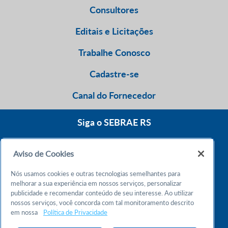
Consultores
Editais e Licitações
Trabalhe Conosco
Cadastre-se
Canal do Fornecedor
Siga o SEBRAE RS
Aviso de Cookies
0800 570 0800
Nós usamos cookies e outras tecnologias semelhantes para
Atendimento 24h
melhorar a sua experiência em nossos serviços, personalizar
publicidade e recomendar conteúdo de seu interesse. Ao utilizar
nossos serviços, você concorda com tal monitoramento descrito
Chame no WhatsApp
em nossa
Política de Privacidade
55 51 32165000