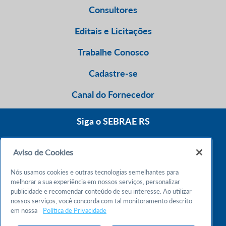
Consultores
Editais e Licitações
Trabalhe Conosco
Cadastre-se
Canal do Fornecedor
Siga o SEBRAE RS
Aviso de Cookies
0800 570 0800
Nós usamos cookies e outras tecnologias semelhantes para
Atendimento 24h
melhorar a sua experiência em nossos serviços, personalizar
publicidade e recomendar conteúdo de seu interesse. Ao utilizar
nossos serviços, você concorda com tal monitoramento descrito
Chame no WhatsApp
em nossa
Política de Privacidade
55 51 32165000