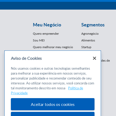
Meu Negócio
Segmentos
Quero empreender
Agronegócio
Sou MEI
Alimentos
Quero melhorar meu negócio
Startup
E-Commerce
Aviso de Cookies
Cursos e
Franquias / Redes de
Cooperação
Conteúdos
Nós usamos cookies e outras tecnologias semelhantes
Moda
para melhorar a sua experiência em nossos serviços,
Cursos
Moveleiro
personalizar publicidade e recomendar conteúdo de seu
Consultorias
interesse. Ao utilizar nossos serviços, você concorda com
Saúde
tal monitoramento descrito em nossa
Política de
Programas
Turismo
Privacidade
Mercopar
Aceitar todos os cookies