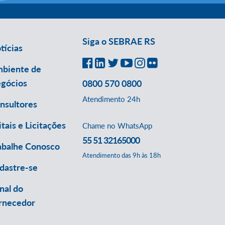
Siga o SEBRAE RS
tícias
biente de
gócios
0800 570 0800
Atendimento 24h
nsultores
itais e Licitações
Chame no WhatsApp
55 51 32165000
abalhe Conosco
Atendimento das 9h às 18h
dastre-se
nal do
rnecedor