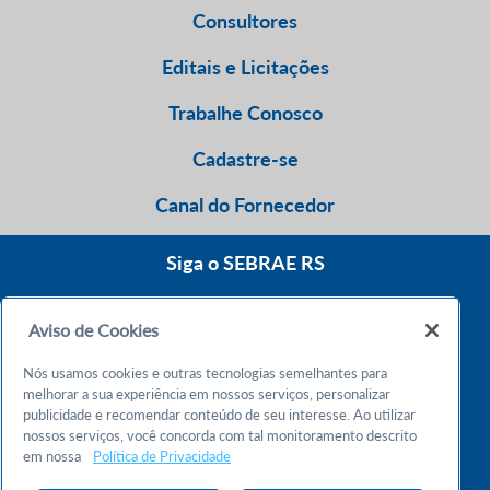
Consultores
Editais e Licitações
Trabalhe Conosco
Cadastre-se
Canal do Fornecedor
Siga o SEBRAE RS
Aviso de Cookies
0800 570 0800
Nós usamos cookies e outras tecnologias semelhantes para
Atendimento 24h
melhorar a sua experiência em nossos serviços, personalizar
publicidade e recomendar conteúdo de seu interesse. Ao utilizar
nossos serviços, você concorda com tal monitoramento descrito
Chame no WhatsApp
em nossa
Política de Privacidade
55 51 32165000