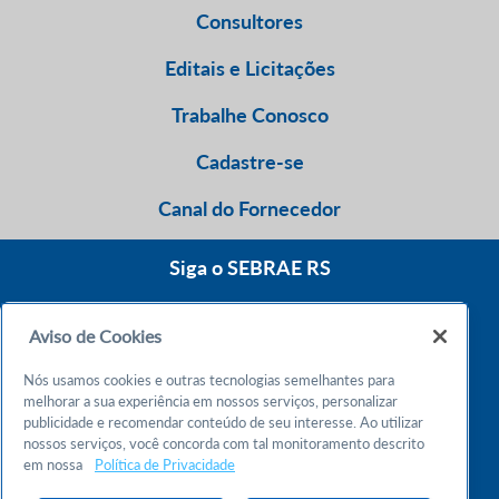
Consultores
Editais e Licitações
Trabalhe Conosco
Cadastre-se
Canal do Fornecedor
Siga o SEBRAE RS
Aviso de Cookies
0800 570 0800
Nós usamos cookies e outras tecnologias semelhantes para
Atendimento 24h
melhorar a sua experiência em nossos serviços, personalizar
publicidade e recomendar conteúdo de seu interesse. Ao utilizar
nossos serviços, você concorda com tal monitoramento descrito
Chame no WhatsApp
em nossa
Política de Privacidade
55 51 32165000