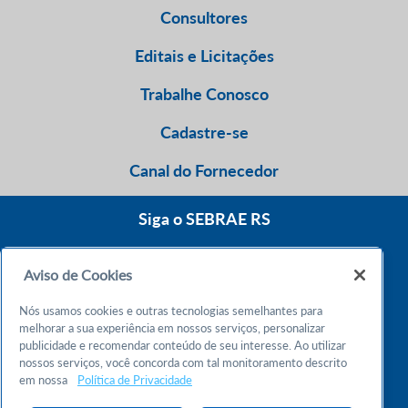
Consultores
Editais e Licitações
Trabalhe Conosco
Cadastre-se
Canal do Fornecedor
Siga o SEBRAE RS
Aviso de Cookies
0800 570 0800
Nós usamos cookies e outras tecnologias semelhantes para
Atendimento 24h
melhorar a sua experiência em nossos serviços, personalizar
publicidade e recomendar conteúdo de seu interesse. Ao utilizar
nossos serviços, você concorda com tal monitoramento descrito
Chame no WhatsApp
em nossa
Política de Privacidade
55 51 32165000