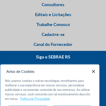
Consultores
Editais e Licitações
Trabalhe Conosco
Cadastre-se
Canal do Fornecedor
Siga o SEBRAE RS
Aviso de Cookies
0800 570 0800
Nós usamos cookies e outras tecnologias semelhantes para
Atendimento 24h
melhorar a sua experiência em nossos serviços, personalizar
publicidade e recomendar conteúdo de seu interesse. Ao utilizar
nossos serviços, você concorda com tal monitoramento descrito
Chame no WhatsApp
em nossa
Política de Privacidade
55 51 32165000