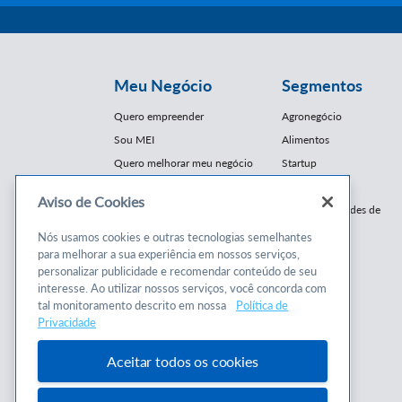
Meu Negócio
Segmentos
Quero empreender
Agronegócio
Sou MEI
Alimentos
Quero melhorar meu negócio
Startup
E-Commerce
Aviso de Cookies
Cursos e
Franquias / Redes de
Cooperação
Conteúdos
Nós usamos cookies e outras tecnologias semelhantes
Moda
para melhorar a sua experiência em nossos serviços,
Cursos
Moveleiro
personalizar publicidade e recomendar conteúdo de seu
Consultorias
interesse. Ao utilizar nossos serviços, você concorda com
Saúde
tal monitoramento descrito em nossa
Política de
Programas
Turismo
Privacidade
Mercopar
Aceitar todos os cookies