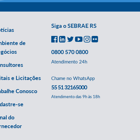
Siga o SEBRAE RS
tícias
biente de
gócios
0800 570 0800
Atendimento 24h
nsultores
itais e Licitações
Chame no WhatsApp
55 51 32165000
abalhe Conosco
Atendimento das 9h às 18h
dastre-se
nal do
rnecedor