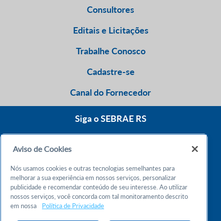
Consultores
Editais e Licitações
Trabalhe Conosco
Cadastre-se
Canal do Fornecedor
Siga o SEBRAE RS
Aviso de Cookies
0800 570 0800
Nós usamos cookies e outras tecnologias semelhantes para
Atendimento 24h
melhorar a sua experiência em nossos serviços, personalizar
publicidade e recomendar conteúdo de seu interesse. Ao utilizar
nossos serviços, você concorda com tal monitoramento descrito
Chame no WhatsApp
em nossa
Política de Privacidade
55 51 32165000