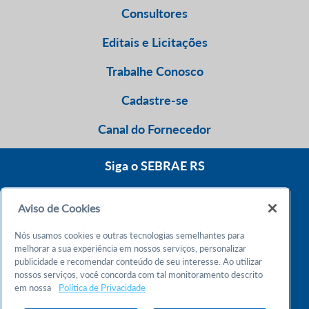
Consultores
Editais e Licitações
Trabalhe Conosco
Cadastre-se
Canal do Fornecedor
Siga o SEBRAE RS
Aviso de Cookies
0800 570 0800
Nós usamos cookies e outras tecnologias semelhantes para
Atendimento 24h
melhorar a sua experiência em nossos serviços, personalizar
publicidade e recomendar conteúdo de seu interesse. Ao utilizar
nossos serviços, você concorda com tal monitoramento descrito
Chame no WhatsApp
em nossa
Política de Privacidade
55 51 32165000