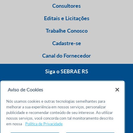
Consultores
Editais e Licitações
Trabalhe Conosco
Cadastre-se
Canal do Fornecedor
Siga o SEBRAE RS
Aviso de Cookies
0800 570 0800
Nós usamos cookies e outras tecnologias semelhantes para
Atendimento 24h
melhorar a sua experiência em nossos serviços, personalizar
publicidade e recomendar conteúdo de seu interesse. Ao utilizar
nossos serviços, você concorda com tal monitoramento descrito
Chame no WhatsApp
em nossa
Política de Privacidade
55 51 32165000