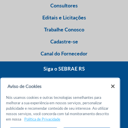
Consultores
Editais e Licitações
Trabalhe Conosco
Cadastre-se
Canal do Fornecedor
Siga o SEBRAE RS
Aviso de Cookies
0800 570 0800
Nós usamos cookies e outras tecnologias semelhantes para
Atendimento 24h
melhorar a sua experiência em nossos serviços, personalizar
publicidade e recomendar conteúdo de seu interesse. Ao utilizar
nossos serviços, você concorda com tal monitoramento descrito
Chame no WhatsApp
em nossa
Política de Privacidade
55 51 32165000