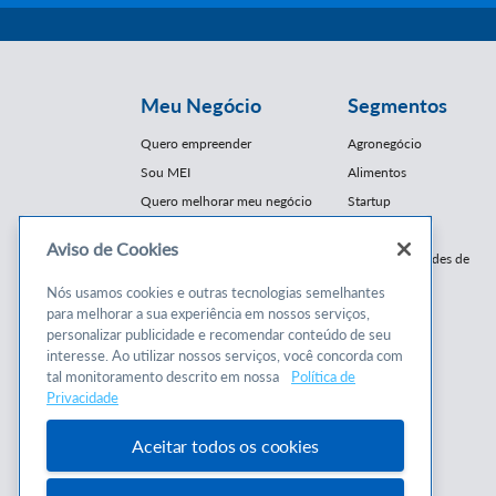
Meu Negócio
Segmentos
Quero empreender
Agronegócio
Sou MEI
Alimentos
Quero melhorar meu negócio
Startup
E-Commerce
Aviso de Cookies
Cursos e
Franquias / Redes de
Cooperação
Conteúdos
Nós usamos cookies e outras tecnologias semelhantes
Moda
para melhorar a sua experiência em nossos serviços,
Cursos
Moveleiro
personalizar publicidade e recomendar conteúdo de seu
Consultorias
interesse. Ao utilizar nossos serviços, você concorda com
Saúde
tal monitoramento descrito em nossa
Política de
Programas
Turismo
Privacidade
Mercopar
Aceitar todos os cookies