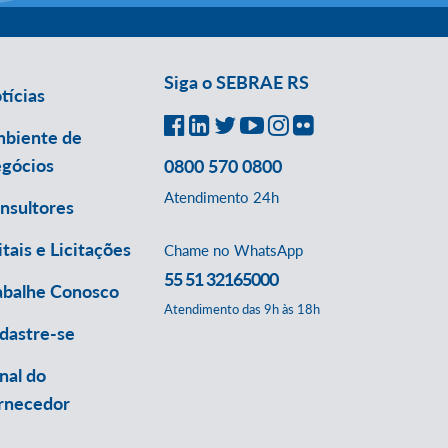
Siga o SEBRAE RS
tícias
biente de
gócios
0800 570 0800
Atendimento 24h
nsultores
itais e Licitações
Chame no WhatsApp
55 51 32165000
abalhe Conosco
Atendimento das 9h às 18h
dastre-se
nal do
rnecedor