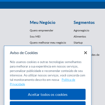
Meu Negócio
Segmentos
Quero empreender
Agronegócio
Sou MEI
Alimentos
Quero melhorar meu negócio
Startup
E-Commerce
Aviso de Cookies
Cursos e
Franquias / Redes de
Cooperação
Conteúdos
Nós usamos cookies e outras tecnologias semelhantes
Moda
para melhorar a sua experiência em nossos serviços,
Cursos
Moveleiro
personalizar publicidade e recomendar conteúdo de seu
Consultorias
interesse. Ao utilizar nossos serviços, você concorda com
Saúde
tal monitoramento descrito em nossa
Política de
Programas
Turismo
Privacidade
Mercopar
Aceitar todos os cookies