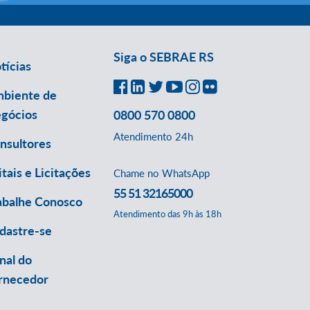
Siga o SEBRAE RS
tícias
biente de
gócios
0800 570 0800
Atendimento 24h
nsultores
itais e Licitações
Chame no WhatsApp
55 51 32165000
abalhe Conosco
Atendimento das 9h às 18h
dastre-se
nal do
rnecedor