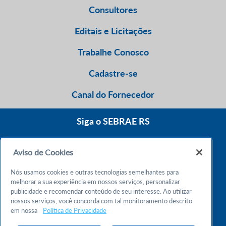
Consultores
Editais e Licitações
Trabalhe Conosco
Cadastre-se
Canal do Fornecedor
Siga o SEBRAE RS
Aviso de Cookies
0800 570 0800
Nós usamos cookies e outras tecnologias semelhantes para
Atendimento 24h
melhorar a sua experiência em nossos serviços, personalizar
publicidade e recomendar conteúdo de seu interesse. Ao utilizar
nossos serviços, você concorda com tal monitoramento descrito
Chame no WhatsApp
em nossa
Política de Privacidade
55 51 32165000