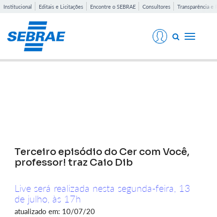
Institucional
Editais e Licitações
Encontre o SEBRAE
Consultores
Transparência e 
Toggle
navigati
Notícias
Terceiro episódio do Cer com Você,
professor! traz Caio Dib
Live será realizada nesta segunda-feira, 13
de julho, às 17h
atualizado em: 10/07/20