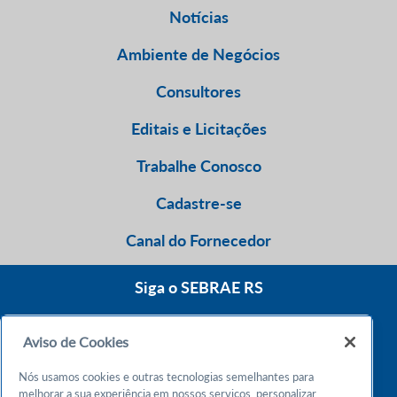
Notícias
Ambiente de Negócios
Consultores
Editais e Licitações
Trabalhe Conosco
Cadastre-se
Canal do Fornecedor
Siga o SEBRAE RS
Aviso de Cookies
0800 570 0800
Nós usamos cookies e outras tecnologias semelhantes para
Atendimento 24h
melhorar a sua experiência em nossos serviços, personalizar