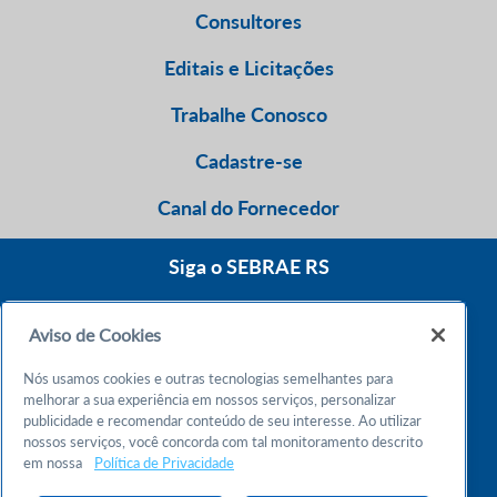
Consultores
Editais e Licitações
Trabalhe Conosco
Cadastre-se
Canal do Fornecedor
Siga o SEBRAE RS
Aviso de Cookies
0800 570 0800
Nós usamos cookies e outras tecnologias semelhantes para
Atendimento 24h
melhorar a sua experiência em nossos serviços, personalizar
publicidade e recomendar conteúdo de seu interesse. Ao utilizar
nossos serviços, você concorda com tal monitoramento descrito
Chame no WhatsApp
em nossa
Política de Privacidade
55 51 32165000