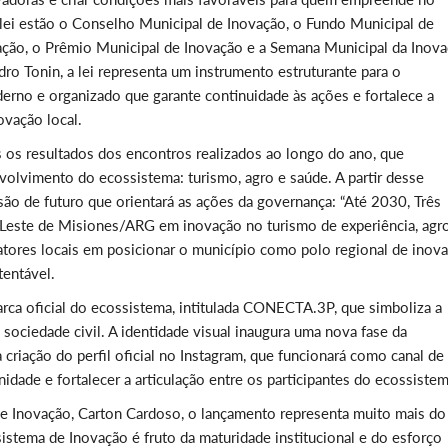
 lei estão o Conselho Municipal de Inovação, o Fundo Municipal de
ação, o Prêmio Municipal de Inovação e a Semana Municipal da Inova
o Tonin, a lei representa um instrumento estruturante para o
rno e organizado que garante continuidade às ações e fortalece a
ovação local.
 os resultados dos encontros realizados ao longo do ano, que
nvolvimento do ecossistema: turismo, agro e saúde. A partir desse
isão de futuro que orientará as ações da governança: “Até 2030, Três
 Leste de Misiones/ARG em inovação no turismo de experiência, agr
tores locais em posicionar o município como polo regional de inov
tentável.
arca oficial do ecossistema, intitulada CONECTA.3P, que simboliza a
 sociedade civil. A identidade visual inaugura uma nova fase da
riação do perfil oficial no Instagram, que funcionará como canal de
idade e fortalecer a articulação entre os participantes do ecossistem
 e Inovação, Carton Cardoso, o lançamento representa muito mais do
istema de Inovação é fruto da maturidade institucional e do esforço