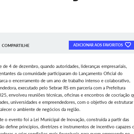
ADICIONAR AOS FAVORITOS
COMPARTILHE
 de 4 de dezembro, quando autoridades, lideranças empresariais,
sentantes da comunidade participaram do Lançamento Oficial do
rca o encerramento de um ano de trabalho intenso e colaborativo,
dedora, executado pelo Sebrae RS em parceria com a Prefeitura
25, envolveu reuniões técnicas, oficinas e encontros de cocriação 
idades, universidades e empreendedores, com o objetivo de estruturar
rtalecer o ambiente de negócios da região.
 o evento foi a Lei Municipal de Inovação, construída a partir das
ão define princípios, diretrizes e instrumentos de incentivo capazes 
adoras e criar condições mais favoráveis para quem empreende no