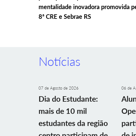
mentalidade inovadora promovida p
8ª CRE e Sebrae RS
Notícias
07 de Agosto de 2026
06 de A
Dia do Estudante:
Alu
mais de 10 mil
Ope
estudantes da região
part
centro participam de
de i