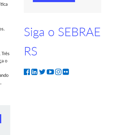
tica
Siga o SEBRAE
os.
RS
 Três
ça o
lando
,