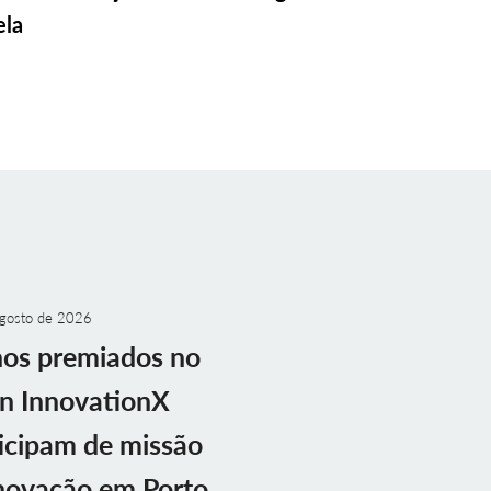
ela
gosto de 2026
nos premiados no
n InnovationX
icipam de missão
novação em Porto