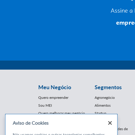
Meu Negócio
Segmentos
Quero empreender
Agronegócio
Sou MEI
Alimentos
Quero melhorar meu negócio
Startup
E-Commerce
Aviso de Cookies
Cursos e
Franquias / Redes de
Cooperação
Nós usamos cookies e outras tecnologias semelhantes