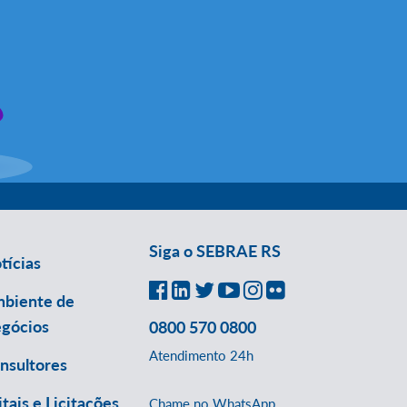
Siga o SEBRAE RS
tícias
biente de
gócios
0800 570 0800
Atendimento 24h
nsultores
itais e Licitações
Chame no WhatsApp