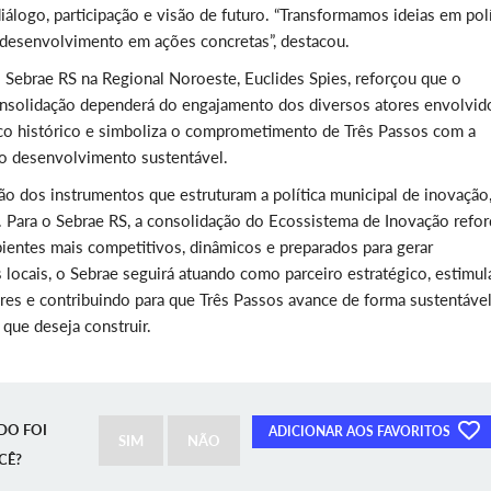
álogo, participação e visão de futuro. “Transformamos ideias em polí
 desenvolvimento em ações concretas”, destacou.
ebrae RS na Regional Noroeste, Euclides Spies, reforçou que o
nsolidação dependerá do engajamento dos diversos atores envolvid
co histórico e simboliza o comprometimento de Três Passos com a
 o desenvolvimento sustentável.
 dos instrumentos que estruturam a política municipal de inovação,
 Para o Sebrae RS, a consolidação do Ecossistema de Inovação refor
bientes mais competitivos, dinâmicos e preparados para gerar
s locais, o Sebrae seguirá atuando como parceiro estratégico, estimu
res e contribuindo para que Três Passos avance de forma sustentável
 que deseja construir.
DO FOI
ADICIONAR AOS FAVORITOS
SIM
NÃO
CÊ?