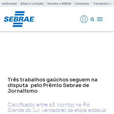
Institucional
Editais e Licitações
Encontre o SEBRAE
Consultores
Transparência e 
Toggle
navigati
Notícias
Três trabalhos gaúchos seguem na
disputa pelo Prêmio Sebrae de
Jornalismo
Classificados entre 65 inscritos no Rio
Grande do Sul, vencedores da etapa estadual