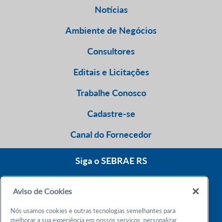
Notícias
Ambiente de Negócios
Consultores
Editais e Licitações
Trabalhe Conosco
Cadastre-se
Canal do Fornecedor
Siga o SEBRAE RS
Aviso de Cookies
0800 570 0800
Nós usamos cookies e outras tecnologias semelhantes para
Atendimento 24h
melhorar a sua experiência em nossos serviços, personalizar