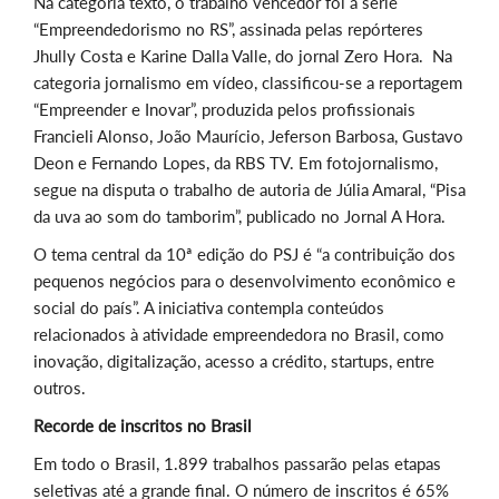
Na categoria texto, o trabalho vencedor foi a série
“Empreendedorismo no RS”, assinada pelas repórteres
Jhully Costa e Karine Dalla Valle, do jornal Zero Hora.
Na
categoria jornalismo em vídeo, classificou-se
a reportagem
“Empreender e Inovar”, produzida pelos profissionais
Francieli Alonso, João Maurício, Jeferson Barbosa, Gustavo
Deon e Fernando Lopes, da
RBS TV. Em fotojornalismo,
segue na disputa o trabalho de
autoria de Júlia Amaral, “Pisa
da uva ao som do tamborim”, publicado no Jornal A Hora.
O tema central da 10ª edição do PSJ é “a contribuição dos
pequenos negócios para o desenvolvimento econômico e
social do país”. A iniciativa contempla conteúdos
relacionados à atividade empreendedora no Brasil, como
inovação, digitalização, acesso a crédito, startups, entre
outros.
Recorde de inscritos no Brasil
Em todo o Brasil, 1.899 trabalhos passarão pelas etapas
seletivas até a grande final. O número de inscritos é 65%