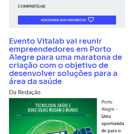
COMPARTILHE
ADICIONAR AOS FAVORITOS
Evento Vitalab vai reunir
empreendedores em Porto
Alegre para uma maratona de
criação com o objetivo de
desenvolver soluções para a
área da saúde
Da Redação
Porto
Alegre –
Uma
oportunida
de para o