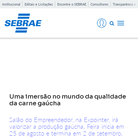
Institucional
Editais e Licitações
Encontre o SEBRAE
Consultores
Transparência e 
Toggle
navigati
Notícias
Uma imersão no mundo da qualidade
da carne gaúcha
Salão do Empreendedor, na Expointer, irá
valorizar a produção gaúcha. Feira inicia em
25 de agosto e termina em 2 de setembro.