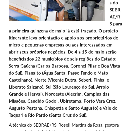
s do
SEBR
AE/R
S para
a primeira quinzena de maio já está traçado. O projeto
itinerante leva orientação e apoio aos proprietários de
micro e pequenas empresas ou aos interessados em
abrir seus próprios negócios. De 4 a 15 de maio serão
beneficiados 22 municípios de seis regiões do Estado:
Serra Gaúcha (Carlos Barbosa, Coronel Pilar e Boa Vista
do Sul), Planalto (Água Santa, Passo Fundo e Mato
Castelhano), Norte (Vicente Dutra, Seberi, Pinhal e
Liberato Salzano), Sul (São Lourenço do Sul, Arroio
Grande e Herval), Noroeste (Alecrim, Campina das
Missões, Candido Godoi, Ubiretama, Porto Vera Cruz,
Augusto Pestana, Chiapetta e Santo Augusto) e Vale do
Taquari e Rio Pardo (Santa Cruz do Sul).
A técnica do SEBRAE/RS, Roseli Martins da Rosa, gestora