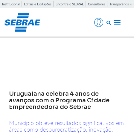
Institucional
Editais e Licitações
Encontre o SEBRAE
Consultores
Transparência e 
Toggle
navigati
Notícias
Uruguaiana celebra 4 anos de
avanços com o Programa Cidade
Empreendedora do Sebrae
Município obteve resultados significativos em
áreas como desburocratização, inovação,