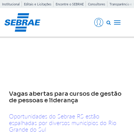
Institucional
Editais e Licitações
Encontre o SEBRAE
Consultores
Transparência e 
Toggle
navigati
Notícias
Vagas abertas para cursos de gestão
de pessoas e liderança
Oportunidades do Sebrae RS estão
espalhadas por diversos municípios do Rio
Grande do Sul