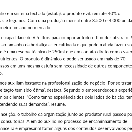
ntio em sistema fechado (estufa), o produto evita em até 40% o
rutas e legumes. Com uma produção mensal entre 3.500 e 4.000 unid
aneiro um ano no mercado.
 capacidade de 6.5 litros para comportar todo o tipo de substrato. 
 ao tamanho da hortaliça a ser cultivada e que podem ainda fazer us
se é uma reserva técnica de 250ml que em contato direto com o vaso
nutrientes. O produto é dinâmico e pode ser usado em mais de 70
0 vasos em uma mesma estufa sem necessidade de outros componente
no.
nos auxiliam bastante na profissionalização do negócio. Por se tratar
itação tem sido ótima”, destaca. Segundo o empreendedor, a experi
 os clientes. “Como tenho experiência dos dois lados do balcão, t
tendendo suas demandas”, resume.
ceição, o trabalho da organização junto ao produtor rural passou po
e consultorias. Além do auxílio no processo de encaminhamento de
inanceira e empresarial foram alguns dos conteúdos desenvolvidos pe