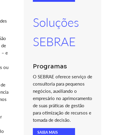
Soluções
ades
SEBRAE
São
o de
 – e
Programas
s ou
O SEBRAE oferece serviço de
consultoria para pequenos
 de
negócios, auxiliando o
ência
empresário no aprimoramento
emos
de suas práticas de gestão
para otimização de recursos e
r
tomada de decisão.
lo
SAIBA MAIS