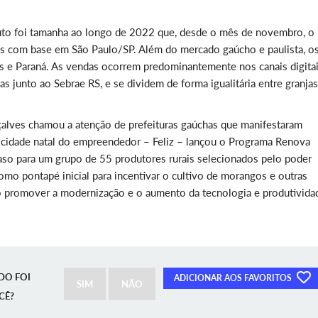
duto foi tamanha ao longo de 2022 que, desde o mês de novembro, o
s com base em São Paulo/SP. Além do mercado gaúcho e paulista, o
 e Paraná. As vendas ocorrem predominantemente nos canais digitai
s junto ao Sebrae RS, e se dividem de forma igualitária entre granjas
alves chamou a atenção de prefeituras gaúchas que manifestaram
 cidade natal do empreendedor – Feliz – lançou o Programa Renova
vaso para um grupo de 55 produtores rurais selecionados pelo poder
como pontapé inicial para incentivar o cultivo de morangos e outras
do promover a modernização e o aumento da tecnologia e produtivida
DO FOI
ADICIONAR AOS FAVORITOS
SIM
NÃO
CÊ?