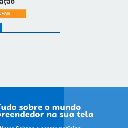
vação
A MAIS