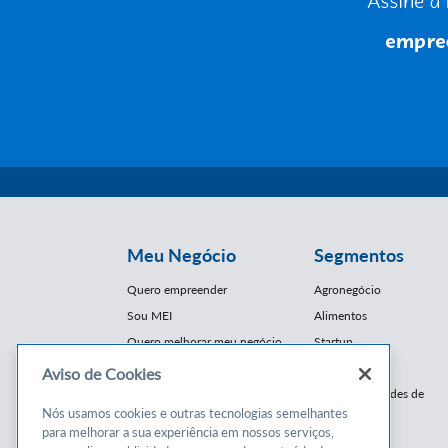
Meu Negócio
Segmentos
Quero empreender
Agronegócio
Sou MEI
Alimentos
Quero melhorar meu negócio
Startup
E-Commerce
Aviso de Cookies
Cursos e
Franquias / Redes de
Cooperação
Nós usamos cookies e outras tecnologias semelhantes
Conteúdos
para melhorar a sua experiência em nossos serviços,
Moda