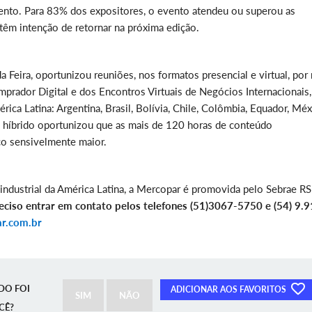
evento. Para 83% dos expositores, o evento atendeu ou superou as
têm intenção de retornar na próxima edição.
Feira, oportunizou reuniões, nos formatos presencial e virtual, por
prador Digital e dos Encontros Virtuais de Negócios Internacionais
ca Latina: Argentina, Brasil, Bolívia, Chile, Colômbia, Equador, Méx
o híbrido oportunizou que as mais de 120 horas de conteúdo
co sensivelmente maior.
industrial da América Latina, a Mercopar é promovida pelo Sebrae RS
preciso entrar em contato pelos telefones (51)3067-5750 e (54) 9.
r.com.br
DO FOI
ADICIONAR AOS FAVORITOS
SIM
NÃO
CÊ?