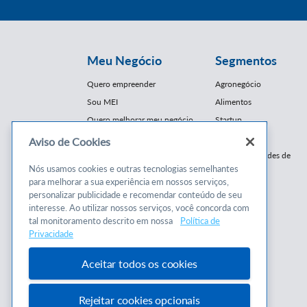
Meu Negócio
Segmentos
Quero empreender
Agronegócio
Sou MEI
Alimentos
Quero melhorar meu negócio
Startup
E-Commerce
Aviso de Cookies
Cursos e
Franquias / Redes de
Cooperação
Nós usamos cookies e outras tecnologias semelhantes
Conteúdos
para melhorar a sua experiência em nossos serviços,
Moda
personalizar publicidade e recomendar conteúdo de seu
Cursos
Moveleiro
interesse. Ao utilizar nossos serviços, você concorda com
Consultorias
Saúde
tal monitoramento descrito em nossa
Política de
Programas
Privacidade
Turismo
Mercopar
Aceitar todos os cookies
Rejeitar cookies opcionais