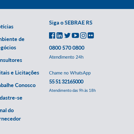
Siga o SEBRAE RS
tícias
biente de
gócios
0800 570 0800
Atendimento 24h
nsultores
itais e Licitações
Chame no WhatsApp
55 51 32165000
abalhe Conosco
Atendimento das 9h às 18h
dastre-se
nal do
rnecedor