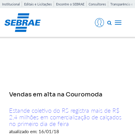
Institucional
Editais e Licitações
Encontre o SEBRAE
Consultores
Transparência e 
Toggle
navigati
Notícias
Vendas em alta na Couromoda
Estande coletivo do RS registra mais de R$
2,4 milhões em comercialização de calçados
no primeiro dia de feira
atualizado em: 16/01/18