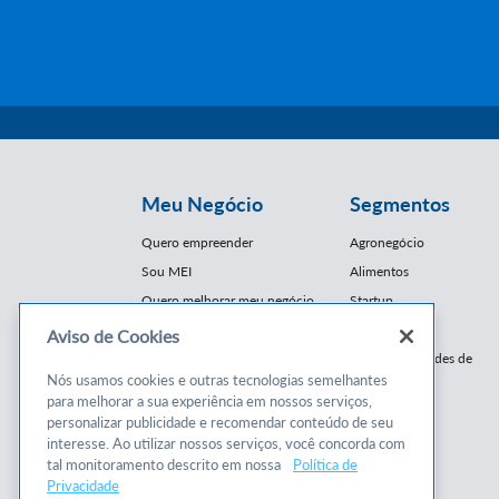
Meu Negócio
Segmentos
Quero empreender
Agronegócio
Sou MEI
Alimentos
Quero melhorar meu negócio
Startup
E-Commerce
Aviso de Cookies
Cursos e
Franquias / Redes de
Cooperação
Nós usamos cookies e outras tecnologias semelhantes
Conteúdos
para melhorar a sua experiência em nossos serviços,
Moda
personalizar publicidade e recomendar conteúdo de seu
Cursos
Moveleiro
interesse. Ao utilizar nossos serviços, você concorda com
Consultorias
Saúde
tal monitoramento descrito em nossa
Política de
Programas
Privacidade
Turismo