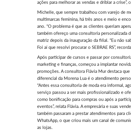
ações para melhorar as vendas e driblar a crise”, 
Michelle, que sempre trabalhou com varejo de mo
multimarcas feminina, há três anos e meio e enc
ano. “O problema é que as clientes queriam apen
também ofereço uma consultoria personalizada de 
matriz depois da inauguração da filial. “Eu não s
Foi aí que resolvi procurar o SEBRAE RS”, recorda
Após participar de cursos e passar por consultori
marketing e finanças, começou a implantar novid
promoções. A consultora Flávia Mur destaca que
diferencial da Morena Lua é o atendimento perso
“Antes essa consultoria de moda era informal, ag
serviço passou a ser mais profissionalizado e of
como bonificação para compras ou após a partic
eventos”, relata Flávia. A empresária e suas vend
também passaram a prestar atendimentos para cli
WhatsApp, o que criou mais um canal de comuni
as lojas.