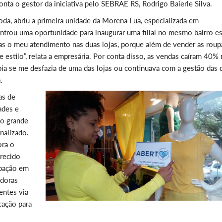
conta o gestor da iniciativa pelo SEBRAE RS, Rodrigo Baierle Silva.
da, abriu a primeira unidade da Morena Lua, especializada em
ontrou uma oportunidade para inaugurar uma filial no mesmo bairro e
as o meu atendimento nas duas lojas, porque além de vender as roup
estilo”, relata a empresária. Por conta disso, as vendas caíram 40% 
abia se me desfazia de uma das lojas ou continuava com a gestão das 
.
as de
ades e
 o grande
nalizado.
ora o
erecido
ipação em
edoras
entes via
cação para