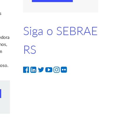
s
Siga o SEBRAE
edora
mos,
RS
um
doso.