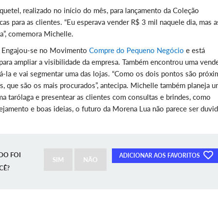
quetel, realizado no início do mês, para lançamento da Coleção
s para as clientes. “Eu esperava vender R$ 3 mil naquele dia, mas a
ja”, comemora Michelle.
es. Engajou-se no Movimento
Compre do Pequeno Negócio
e está
 para ampliar a visibilidade da empresa. Também encontrou uma vend
dá-la e vai segmentar uma das lojas. “Como os dois pontos são próxi
, que são os mais procurados”, antecipa. Michelle também planeja 
uma tarólaga e presentear as clientes com consultas e brindes, como
nejamento e boas ideias, o futuro da Morena Lua não parece ser duvi
DO FOI
ADICIONAR AOS FAVORITOS
SIM
NÃO
CÊ?