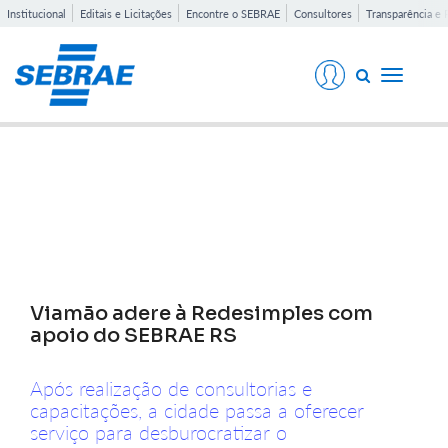
Institucional
Editais e Licitações
Encontre o SEBRAE
Consultores
Transparência e 
Toggle
navigati
Notícias
Viamão adere à Redesimples com
apoio do SEBRAE RS
Após realização de consultorias e
capacitações, a cidade passa a oferecer
serviço para desburocratizar o