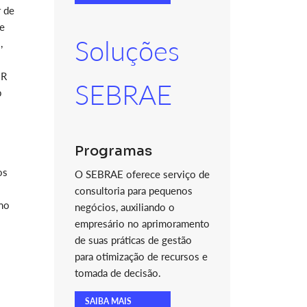
r de
de
Soluções
,
UR
SEBRAE
p
Programas
os
O SEBRAE oferece serviço de
consultoria para pequenos
 no
negócios, auxiliando o
empresário no aprimoramento
de suas práticas de gestão
para otimização de recursos e
tomada de decisão.
SAIBA MAIS