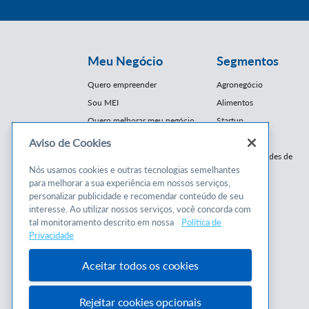
Meu Negócio
Segmentos
Quero empreender
Agronegócio
Sou MEI
Alimentos
Quero melhorar meu negócio
Startup
E-Commerce
Aviso de Cookies
Cursos e
Franquias / Redes de
Cooperação
Nós usamos cookies e outras tecnologias semelhantes
Conteúdos
para melhorar a sua experiência em nossos serviços,
Moda
personalizar publicidade e recomendar conteúdo de seu
Cursos
Moveleiro
interesse. Ao utilizar nossos serviços, você concorda com
Consultorias
Saúde
tal monitoramento descrito em nossa
Política de
Programas
Privacidade
Turismo
Mercopar
Aceitar todos os cookies
Rejeitar cookies opcionais