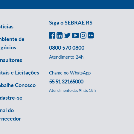
Siga o SEBRAE RS
tícias
biente de
gócios
0800 570 0800
Atendimento 24h
nsultores
itais e Licitações
Chame no WhatsApp
55 51 32165000
abalhe Conosco
Atendimento das 9h às 18h
dastre-se
nal do
rnecedor