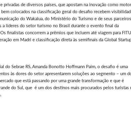
s e privadas de diversos países, que apostam na inovação como moto
 bem colocados na classificação geral do desafio recebem visibilida
omunicação do Wakalua, do Ministério do Turismo e de seus parceiros
a líderes do setor turismo no Brasil durante o evento final da
 Os finalistas concorrem a prêmios que incluem até viagem para FIT
ação em Madri e classificação direta às semifinais da Global Startu
rial do Sebrae RS, Amanda Bonotto Hoffmann Paim, o desafio é uma
entos às dores do setor apresentarem soluções ao segmento – um d
mercado que está passando por uma grande transformação e que é
Grande do Sul, que é um dos destinos mais procurados pelos turistas
.