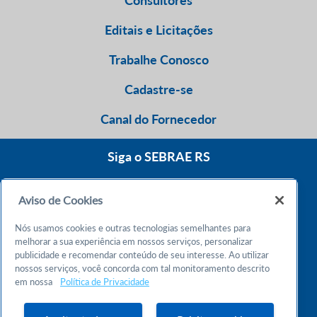
Consultores
Editais e Licitações
Trabalhe Conosco
Cadastre-se
Canal do Fornecedor
Siga o SEBRAE RS
Aviso de Cookies
0800 570 0800
Nós usamos cookies e outras tecnologias semelhantes para
Atendimento 24h
melhorar a sua experiência em nossos serviços, personalizar
publicidade e recomendar conteúdo de seu interesse. Ao utilizar
nossos serviços, você concorda com tal monitoramento descrito
Chame no WhatsApp
em nossa
Política de Privacidade
55 51 32165000