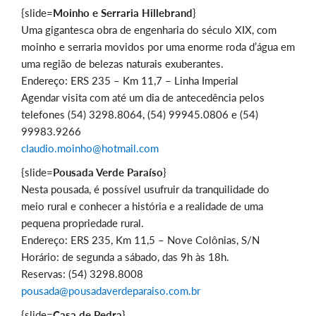
{slide=
Moinho e Serraria Hillebrand
}
Uma gigantesca obra de engenharia do século XIX, com
moinho e serraria movidos por uma enorme roda d’água em
uma região de belezas naturais exuberantes.
Endereço: ERS 235 – Km 11,7 – Linha Imperial
Agendar visita com até um dia de antecedência pelos
telefones (54) 3298.8064, (54) 99945.0806 e (54)
99983.9266
claudio.moinho@hotmail.com
{slide=
Pousada Verde Paraíso
}
Nesta pousada, é possível usufruir da tranquilidade do
meio rural e conhecer a história e a realidade de uma
pequena propriedade rural.
Endereço: ERS 235, Km 11,5 – Nove Colônias, S/N
Horário: de segunda a sábado, das 9h às 18h.
Reservas: (54) 3298.8008
pousada@pousadaverdeparaiso.com.br
{slide=
Casa de Pedra
}