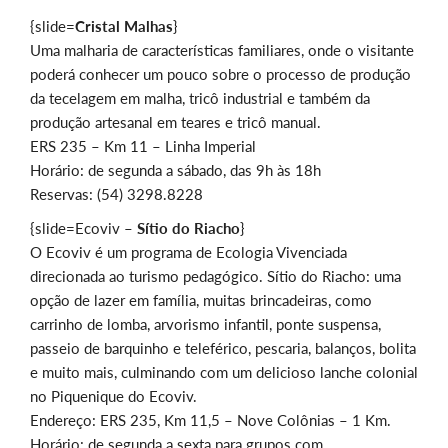
{slide=
Cristal Malhas
}
Uma malharia de características familiares, onde o visitante
poderá conhecer um pouco sobre o processo de produção
da tecelagem em malha, tricô industrial e também da
produção artesanal em teares e tricô manual.
ERS 235 – Km 11 – Linha Imperial
Horário: de segunda a sábado, das 9h às 18h
Reservas: (54) 3298.8228
{slide=Ecoviv –
Sítio do Riacho
}
O Ecoviv é um programa de Ecologia Vivenciada
direcionada ao turismo pedagógico. Sítio do Riacho: uma
opção de lazer em família, muitas brincadeiras, como
carrinho de lomba, arvorismo infantil, ponte suspensa,
passeio de barquinho e teleférico, pescaria, balanços, bolita
e muito mais, culminando com um delicioso lanche colonial
no Piquenique do Ecoviv.
Endereço: ERS 235, Km 11,5 – Nove Colônias – 1 Km.
Horário: de segunda a sexta para grupos com