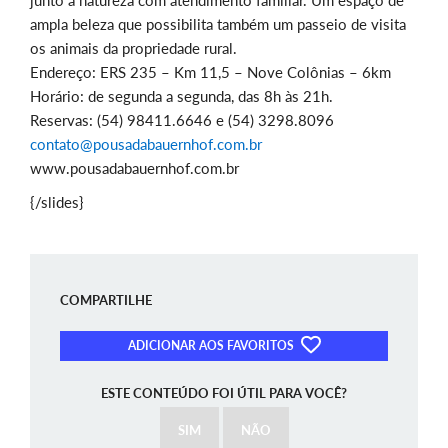
junto à natureza com atendimento familiar. Um espaço de
ampla beleza que possibilita também um passeio de visita
os animais da propriedade rural.
Endereço: ERS 235 – Km 11,5 – Nove Colônias – 6km
Horário: de segunda a segunda, das 8h às 21h.
Reservas: (54) 98411.6646 e (54) 3298.8096
contato@pousadabauernhof.com.br
www.pousadabauernhof.com.br
{/slides}
COMPARTILHE
ADICIONAR AOS FAVORITOS
ESTE CONTEÚDO FOI ÚTIL PARA VOCÊ?
SIM
NÃO