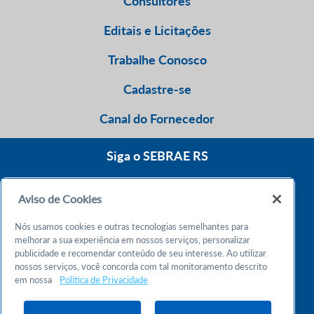
Consultores
Editais e Licitações
Trabalhe Conosco
Cadastre-se
Canal do Fornecedor
Siga o SEBRAE RS
Aviso de Cookies
0800 570 0800
Nós usamos cookies e outras tecnologias semelhantes para
Atendimento 24h
melhorar a sua experiência em nossos serviços, personalizar
publicidade e recomendar conteúdo de seu interesse. Ao utilizar
nossos serviços, você concorda com tal monitoramento descrito
Chame no WhatsApp
em nossa
Política de Privacidade
55 51 32165000