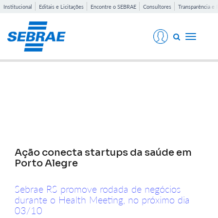
Institucional
Editais e Licitações
Encontre o SEBRAE
Consultores
Transparência e 
Toggle
navigati
Notícias
Ação conecta startups da saúde em
Porto Alegre
Sebrae RS promove rodada de negócios
durante o Health Meeting, no próximo dia
03/10