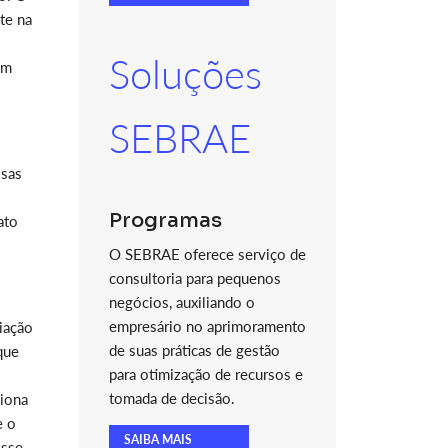
te na
Soluções
am
SEBRAE
ssas
Programas
ato
O SEBRAE oferece serviço de
consultoria para pequenos
negócios, auxiliando o
empresário no aprimoramento
iação
de suas práticas de gestão
que
para otimização de recursos e
tomada de decisão.
ciona
e o
SAIBA MAIS
Esse