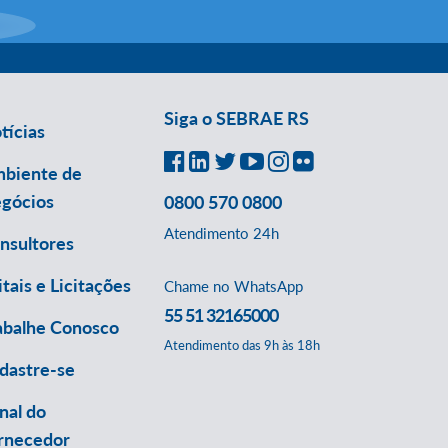
Siga o SEBRAE RS
tícias
biente de
gócios
0800 570 0800
Atendimento 24h
nsultores
itais e Licitações
Chame no WhatsApp
55 51 32165000
abalhe Conosco
Atendimento das 9h às 18h
dastre-se
nal do
rnecedor