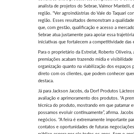
analista de projetos do Sebrae, Valmor Mantelli,
região. “Ver agroindústrias do Vale do Taquari c
região. Esses resultados demonstram a qualidad
que, com gestão, qualificação e acesso a mercad
Sebrae atua justamente para apoiar essa trajetóri
iniciativas que fortalecem a competitividade das 
Para o proprietário da Estrelat, Roberto Oliveira
premiações acabam trazendo mídia e visibilidade 
organização quanto na viabilização dos espaços
direto com os clientes, que podem conhecer que
destaca.
Já para Jackson Jacobs, da Dorf Produtos Lácteo
avaliação e aprimoramento dos produtos. “A pre
técnica do produto, mostrando em que patamar e
possamos evoluir continuamente”, afirma. Jacobs
negócios. “A feira é extremamente importante par
contatos e oportunidades de futuras negociações
público espera por ele todos os anos. Sem o apoi