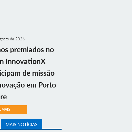
gosto de 2026
nos premiados no
n InnovationX
icipam de missão
novação em Porto
re
A MAIS
MAIS NOTÍCIAS