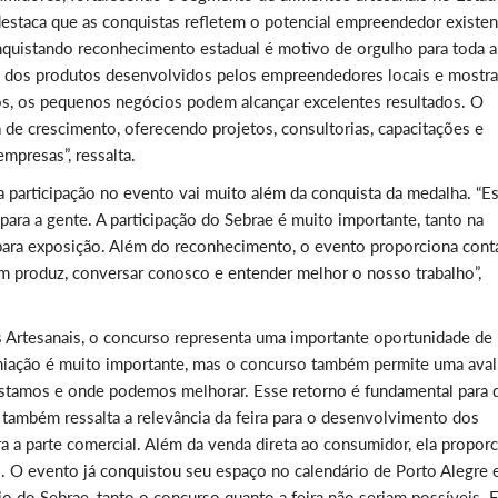
 destaca que as conquistas refletem o potencial empreendedor existen
onquistando reconhecimento estadual é motivo de orgulho para toda a
e dos produtos desenvolvidos pelos empreendedores locais e mostr
os, os pequenos negócios podem alcançar excelentes resultados. O
a de crescimento, oferecendo projetos, consultorias, capacitações e
empresas”, ressalta.
, a participação no evento vai muito além da conquista da medalha. “E
para a gente. A participação do Sebrae é muito importante, tanto na
 para exposição. Além do reconhecimento, o evento proporciona cont
m produz, conversar conosco e entender melhor o nosso trabalho”,
s Artesanais, o concurso representa uma importante oportunidade de
miação é muito importante, mas o concurso também permite uma aval
stamos e onde podemos melhorar. Esse retorno é fundamental para 
 também ressalta a relevância da feira para o desenvolvimento dos
a a parte comercial. Além da venda direta ao consumidor, ela propor
. O evento já conquistou seu espaço no calendário de Porto Alegre 
o do Sebrae, tanto o concurso quanto a feira não seriam possíveis. 