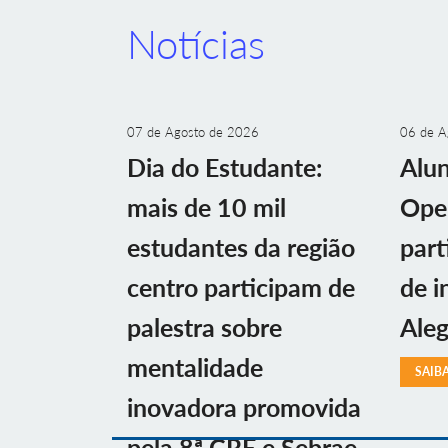
Notícias
07 de Agosto de 2026
06 de A
Dia do Estudante:
Alu
mais de 10 mil
Ope
estudantes da região
part
centro participam de
de i
palestra sobre
Aleg
mentalidade
SAIB
inovadora promovida
pela 8ª CRE e Sebrae