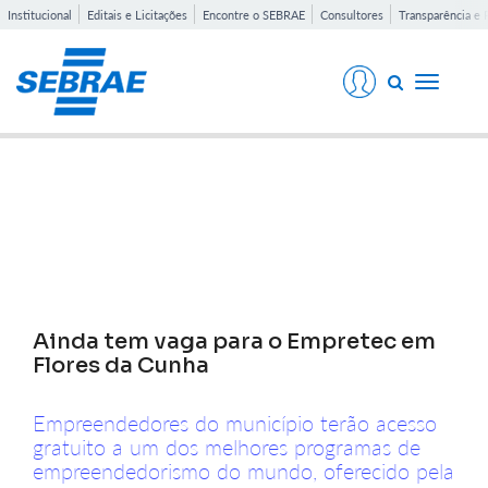
Institucional
Editais e Licitações
Encontre o SEBRAE
Consultores
Transparência e 
Toggle
navigati
Notícias
Ainda tem vaga para o Empretec em
Flores da Cunha
Empreendedores do município terão acesso
gratuito a um dos melhores programas de
empreendedorismo do mundo, oferecido pela