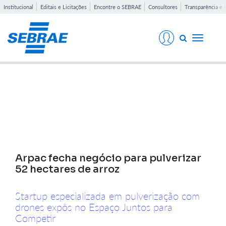
Institucional
Editais e Licitações
Encontre o SEBRAE
Consultores
Transparência e 
Toggle
navigati
Notícias
Arpac fecha negócio para pulverizar
52 hectares de arroz
Startup especializada em pulverização com
drones expôs no Espaço Juntos para
Competir